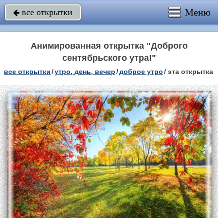
Меню
все открытки

Анимированная открытка "Доброго
сентябрьского утра!"
все открытки
/
утро, день, вечер
/
доброе утро
/
эта открытка