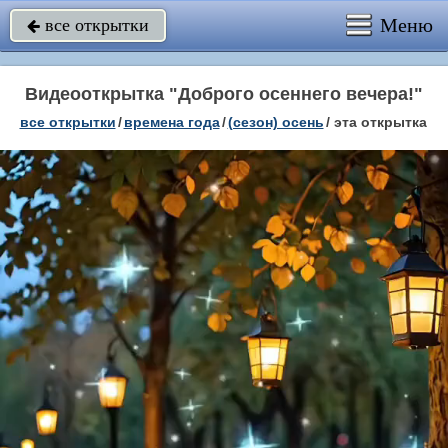
Меню
все открытки

Видеооткрытка "Доброго осеннего вечера!"
все открытки
/
времена года
/
(сезон) осень
/
эта открытка