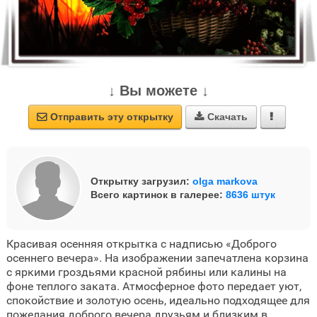
↓ Вы можете ↓
Отправить эту открытку
Скачать



Открытку загрузил:
olga markova
Всего картинок в галерее:
8636 штук
Красивая осенняя открытка с надписью «Доброго
осеннего вечера». На изображении запечатлена корзина
с яркими гроздьями красной рябины или калины на
фоне теплого заката. Атмосферное фото передает уют,
спокойствие и золотую осень, идеально подходящее для
пожелания доброго вечера друзьям и близким в