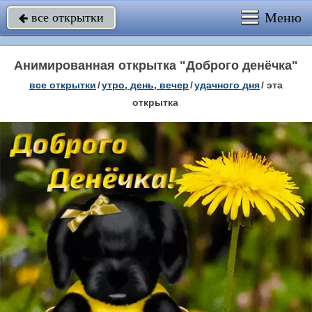
Меню
все открытки

Анимированная открытка "Доброго денёчка"
все открытки
/
утро, день, вечер
/
удачного дня
/
эта
открытка