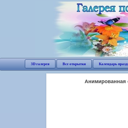
3D галерея
Все открытки
Календарь празд
Анимированная о