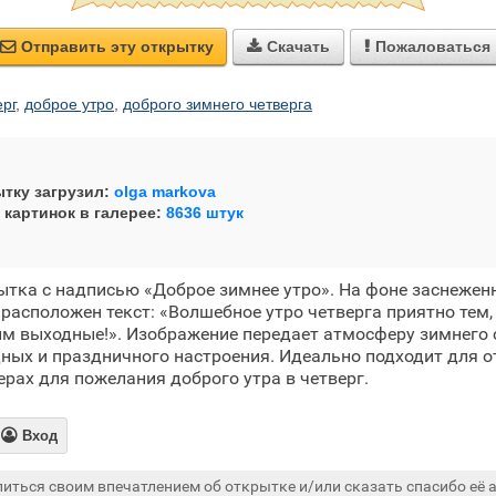
Отправить эту открытку
Скачать
Пожаловаться



ерг
,
доброе утро
,
доброго зимнего четверга
тку загрузил:
olga markova
 картинок в галерее:
8636 штук
тка с надписью «Доброе зимнее утро». На фоне заснежен
асположен текст: «Волшебное утро четверга приятно тем,
м выходные!». Изображение передает атмосферу зимнего 
ых и праздничного настроения. Идеально подходит для о
рах для пожелания доброго утра в четверг.

Вход
иться своим впечатлением об открытке и/или сказать спасибо её а