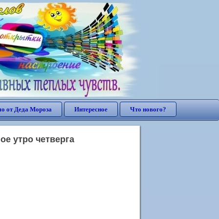
о от Деда Мороза
Интересное
Что нового?
ое утро четверга