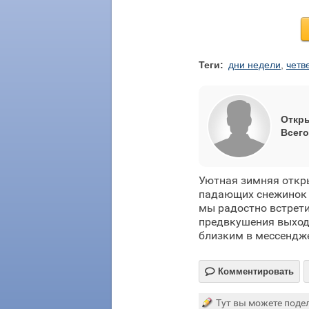
Теги:
дни недели
,
четв
Откры
Всего
Уютная зимняя откры
падающих снежинок р
мы радостно встрети
предвкушения выходн
близким в мессендже

Комментировать
Тут вы можете подел