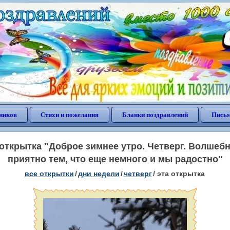
ников
Стихи и пожелания
Бланки поздравлений
Письм
ткрытка "Доброе зимнее утро. Четверг. Волшебн
приятно тем, что еще немного и мы радостно"
все открытки
/
дни недели
/
четверг
/
эта открытка