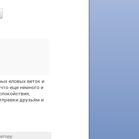
ных еловых веток и
 что еще немного и
спокойствия,
тправки друзьям и
втору: