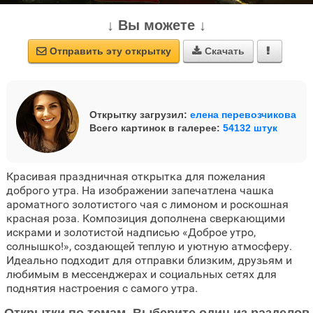
↓ Вы можете ↓
Отправить эту открытку
Скачать



Открытку загрузил:
елена перевозчикова
Всего картинок в галерее:
54132 штук
Красивая праздничная открытка для пожелания
доброго утра. На изображении запечатлена чашка
ароматного золотистого чая с лимоном и роскошная
красная роза. Композиция дополнена сверкающими
искрами и золотистой надписью «Доброе утро,
солнышко!», создающей теплую и уютную атмосферу.
Идеально подходит для отправки близким, друзьям и
любимым в мессенджерах и социальных сетях для
поднятия настроения с самого утра.
Открытки по темам. Выберите один из разделов