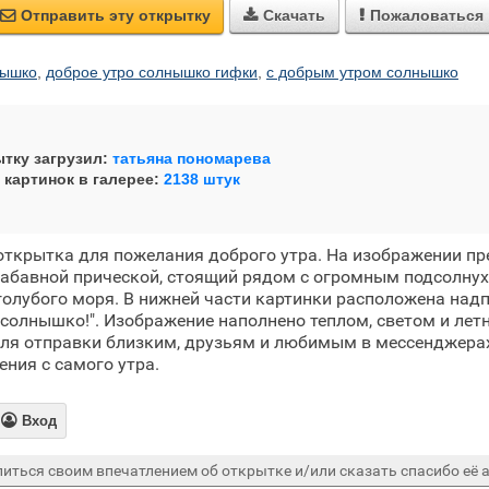
Отправить эту открытку
Скачать
Пожаловаться



нышко
,
доброе утро солнышко гифки
,
с добрым утром солнышко
тку загрузил:
татьяна пономарева
 картинок в галерее:
2138 штук
открытка для пожелания доброго утра. На изображении п
забавной прической, стоящий рядом с огромным подсолну
голубого моря. В нижней части картинки расположена над
, солнышко!". Изображение наполнено теплом, светом и лет
ля отправки близким, друзьям и любимым в мессенджерах
ения с самого утра.

Вход
иться своим впечатлением об открытке и/или сказать спасибо её а