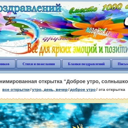
ников
Стихи и пожелания
Бланки поздравлений
Письм
нимированная открытка "Доброе утро, солнышко
все открытки
/
утро, день, вечер
/
доброе утро
/
эта открытка