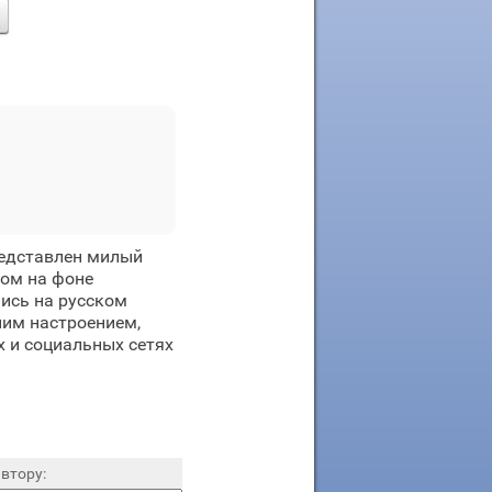
редставлен милый
хом на фоне
пись на русском
ним настроением,
 и социальных сетях
втору: