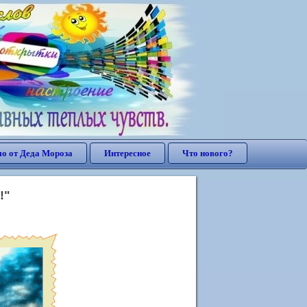
о от Деда Мороза
Интересное
Что нового?
!"