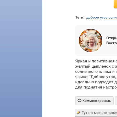
Теги:
доброе утро сол
Откры
Всего
Яркая и позитивная 
желтый цыпленок с 
солнечного пляжа и 
языке: "Доброе утро
идеально подходит д
для поднятия настро

Комментировать
Тут вы можете подел