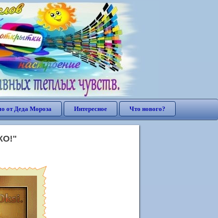
о от Деда Мороза
Интересное
Что нового?
КО!"