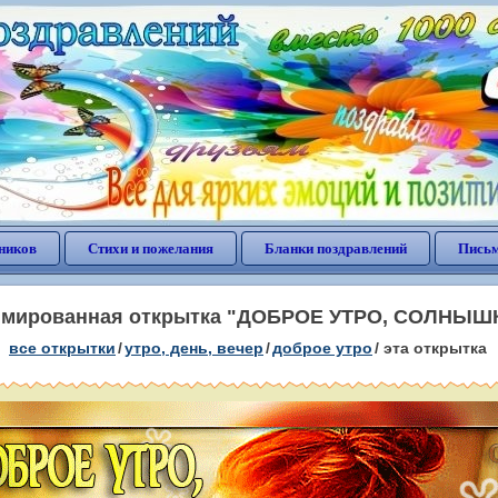
ников
Стихи и пожелания
Бланки поздравлений
Письм
мированная открытка "ДОБРОЕ УТРО, СОЛНЫШ
все открытки
/
утро, день, вечер
/
доброе утро
/
эта открытка