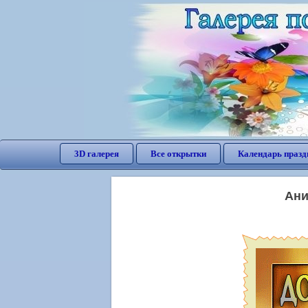
3D галерея
Все открытки
Календарь празд
Ани