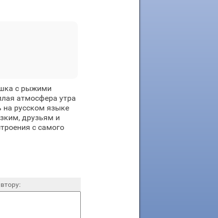
ушка с рыжими
плая атмосфера утра
 на русском языке
зким, друзьям и
троения с самого
втору: