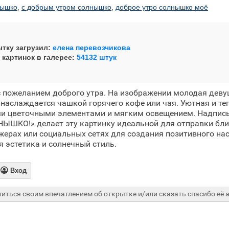
нышко
,
с добрым утром солнышко
,
доброе утро солнышко моё
тку загрузил:
елена перевозчикова
 картинок в галерее:
54132 штук
с пожеланием доброго утра. На изображении молодая дев
наслаждается чашкой горячего кофе или чая. Уютная и те
и цветочными элементами и мягким освещением. Надпись
ЫШКО!» делает эту картинку идеальной для отправки бли
рах или социальных сетях для создания позитивного нас
я эстетика и солнечный стиль.

Вход
иться своим впечатлением об открытке и/или сказать спасибо её а