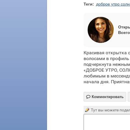
Теги:
доброе утро сол
Откры
Всего
Красивая открытка 
волосами в профиль 
подчеркнута нежным
«ДОБРОЕ УТРО, СОЛН
любимым в мессендже
начала дня. Приятна

Комментировать
Тут вы можете подел