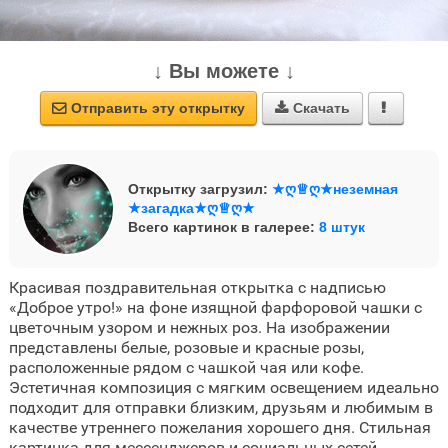
↓ Вы можете ↓
Отправить эту открытку
Скачать



Открытку загрузил:
★ღ♕ღ★неземная
★загадка★ღ♕ღ★
Всего картинок в галерее:
8 штук
Красивая поздравительная открытка с надписью
«Доброе утро!» на фоне изящной фарфоровой чашки с
цветочным узором и нежных роз. На изображении
представлены белые, розовые и красные розы,
расположенные рядом с чашкой чая или кофе.
Эстетичная композиция с мягким освещением идеально
подходит для отправки близким, друзьям и любимым в
качестве утреннего пожелания хорошего дня. Стильная
картинка для мессенджеров и социальных сетей.