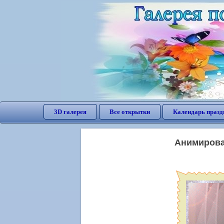
3D галерея
Все открытки
Календарь празд
Анимирова