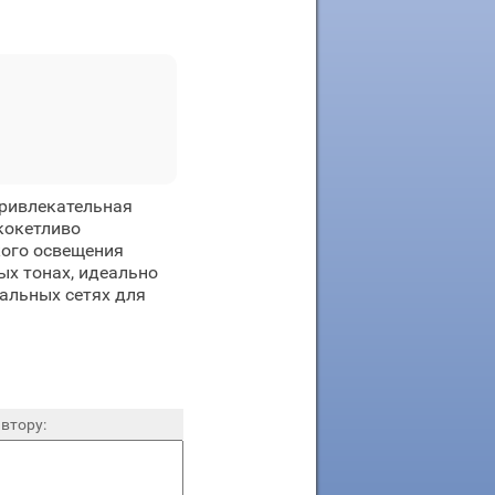
привлекательная
кокетливо
кого освещения
ых тонах, идеально
альных сетях для
втору: