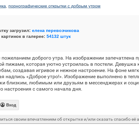
ика
,
порнографические открытки с добрым утром
тку загрузил:
елена перевозчикова
 картинок в галерее:
54132 штук
 пожеланием доброго утра. На изображении запечатлена 
й пижаме, которая уютно устроилась в постели. Девушка 
убам, создавая игривое и нежное настроение. На фоне мяг
я надпись «Доброе утро!». Изображение выполнено в тепл
ки близким, любимым или друзьям в мессенджерах и соци
о настроения с самого начала дня.

Вход
иться своим впечатлением об открытке и/или сказать спасибо её а