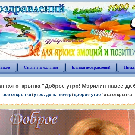
ников
Стихи и пожелания
Бланки поздравлений
Письм
нная открытка "Доброе утро! Мэрилин навсегда 
все открытки
/
утро, день, вечер
/
доброе утро
/
эта открытка