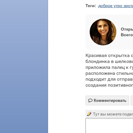
Теги:
доброе утро эрот
Откры
Всего
Красивая открытка с
блондинка в шелково
приложила палец к г
расположена стильна
подходит для отправ
создания позитивног

Комментировать
Тут вы можете подел