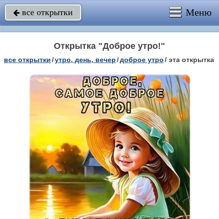
Меню
все открытки

Открытка "Доброе утро!"
все открытки
/
утро, день, вечер
/
доброе утро
/
эта открытка