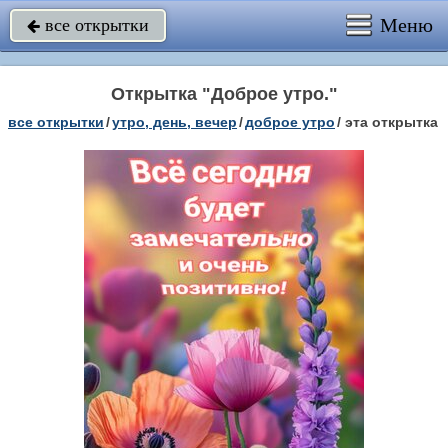
Меню
все открытки

Открытка "Доброе утро."
все открытки
/
утро, день, вечер
/
доброе утро
/
эта открытка