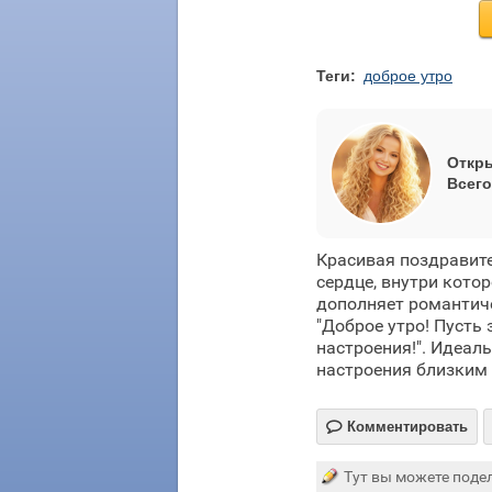
Теги:
доброе утро
Откры
Всего
Красивая поздравите
сердце, внутри кото
дополняет романтиче
"Доброе утро! Пусть
настроения!". Идеал
настроения близким

Комментировать
Тут вы можете подел