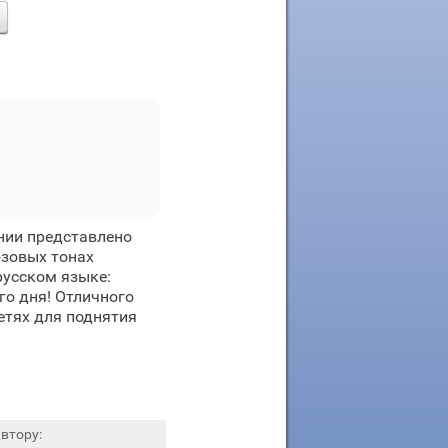
нии представлено
юзовых тонах
русском языке:
го дня! Отличного
етях для поднятия
втору: