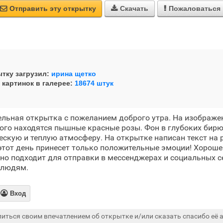
Отправить эту открытку
Скачать
Пожаловаться



тку загрузил:
ирина щетко
 картинок в галерее:
18674 штук
льная открытка с пожеланием доброго утра. На изображе
рого находятся пышные красные розы. Фон в глубоких бир
скую и теплую атмосферу. На открытке написан текст на 
 этот день принесет только положительные эмоции! Хороше
ьно подходит для отправки в мессенджерах и социальных с
 людям.

Вход
иться своим впечатлением об открытке и/или сказать спасибо её а