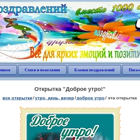
ников
Стихи и пожелания
Бланки поздравлений
Письм
Открытка "Доброе утро!"
все открытки
/
утро, день, вечер
/
доброе утро
/
эта открытка