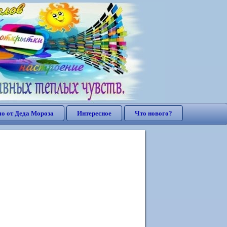
о от Деда Мороза
Интересное
Что нового?