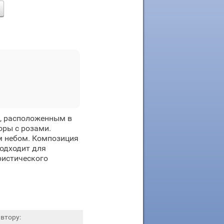
, расположенным в
оры с розами.
м небом. Композиция
подходит для
ристического
втору: