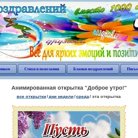
ников
Стихи и пожелания
Бланки поздравлений
Письм
Анимированная открытка "Доброе утро!"
все открытки
/
дни недели
/
среда
/
эта открытка