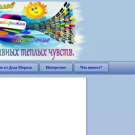
о от Деда Мороза
Интересное
Что нового?