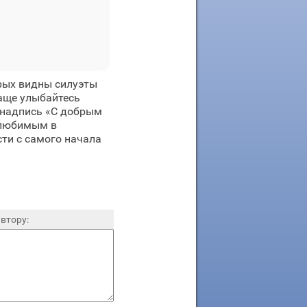
орых видны силуэты
аще улыбайтесь
я надпись «С добрым
 любимым в
сти с самого начала
втору: