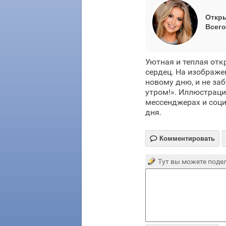
Откры
Всего
Уютная и теплая отк
сердец. На изображ
новому дню, и не за
утром!». Иллюстрац
мессенджерах и соци
дня.

Комментировать
Тут вы можете подел