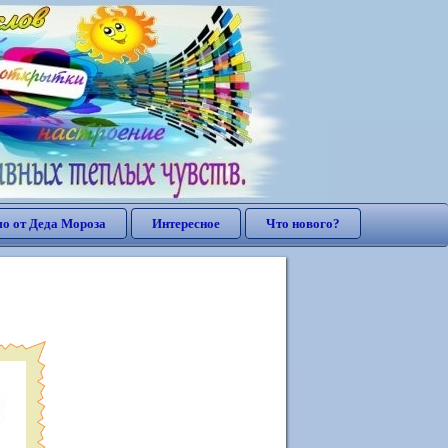
о от Деда Мороза
Интересное
Что нового?