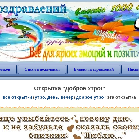
ников
Стихи и пожелания
Бланки поздравлений
Письм
Открытка "Доброе Утро!"
все открытки
/
утро, день, вечер
/
доброе утро
/
эта открытка