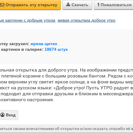
Отправить эту открытку
Скачать
Пожаловаться



ые картинки с добрым утром
,
живая открыткиа доброе утро
тку загрузил:
ирина щетко
 картинок в галерее:
18674 штук
ельная открытка для доброго утра. На изображении предс
 плетеной корзине с большим розовым бантом. Рядом с к
вом верхнем углу светит яркое солнце, а на фоне видны м
екст на русском языке: «Доброе утро! Пусть УТРО радует 
 подходит для отправки друзьям и близким в мессенджера
позитивного настроения.

Вход
иться своим впечатлением об открытке и/или сказать спасибо её а