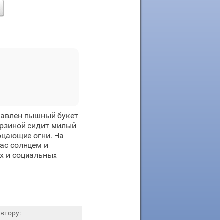
тавлен пышный букет
орзиной сидит милый
ерцающие огни. На
вас солнцем и
х и социальных
втору: