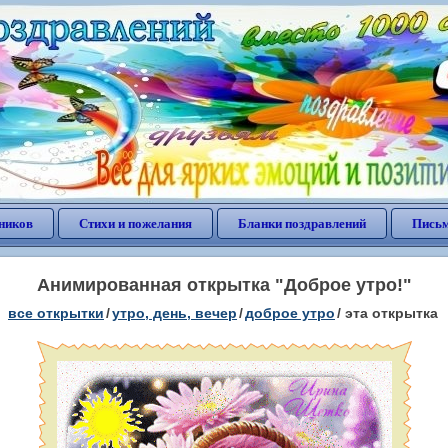
ников
Стихи и пожелания
Бланки поздравлений
Письм
Анимированная открытка "Доброе утро!"
все открытки
/
утро, день, вечер
/
доброе утро
/
эта открытка