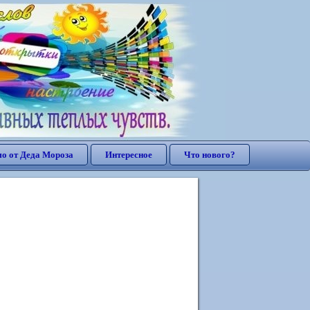
о от Деда Мороза
Интересное
Что нового?