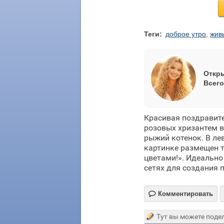
Теги:
доброе утро
,
жив
Откры
Всего
Красивая поздравит
розовых хризантем в
рыжий котенок. В ле
картинке размещен т
цветами!». Идеально
сетях для создания 

Комментировать
Тут вы можете подел