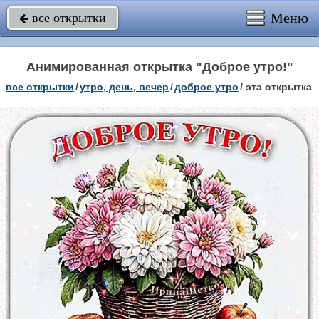
Меню
все открытки

Анимированная открытка "Доброе утро!"
все открытки
/
утро, день, вечер
/
доброе утро
/
эта открытка