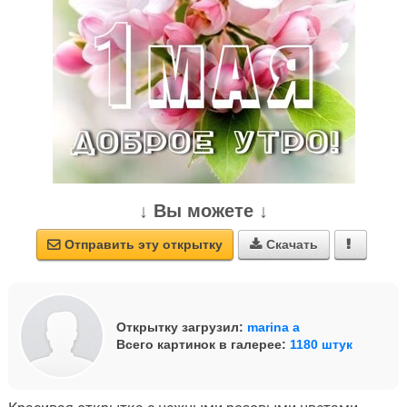
↓ Вы можете ↓
Отправить эту открытку
Скачать



Открытку загрузил:
marina a
Всего картинок в галерее:
1180 штук