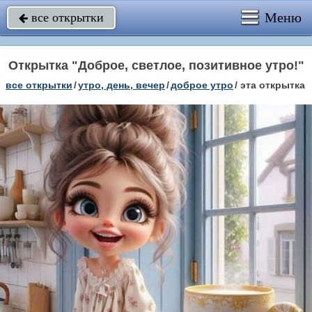
Меню
все открытки

Открытка "Доброе, светлое, позитивное утро!"
все открытки
/
утро, день, вечер
/
доброе утро
/
эта открытка