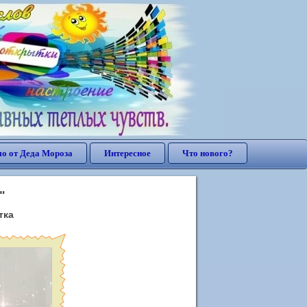
о от Деда Мороза
Интересное
Что нового?
"
тка