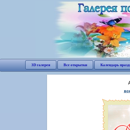
3D галерея
Все открытки
Календарь празд
вс