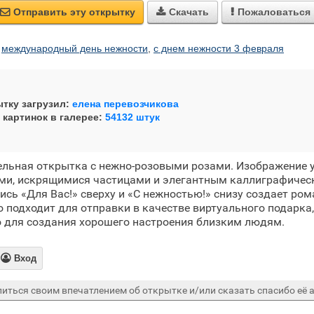
Отправить эту открытку
Скачать
Пожаловаться



,
международный день нежности
,
с днем нежности 3 февраля
тку загрузил:
елена перевозчикова
 картинок в галерее:
54132 штук
ельная открытка с нежно-розовыми розами. Изображение 
и, искрящимися частицами и элегантным каллиграфичес
ись «Для Вас!» сверху и «С нежностью!» снизу создает ро
 подходит для отправки в качестве виртуального подарка
о для создания хорошего настроения близким людям.

Вход
иться своим впечатлением об открытке и/или сказать спасибо её а