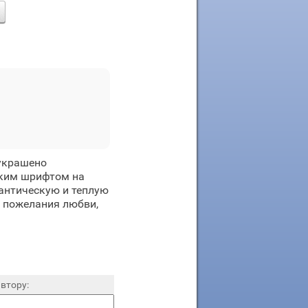
украшено
ким шрифтом на
мантическую и теплую
, пожелания любви,
втору: