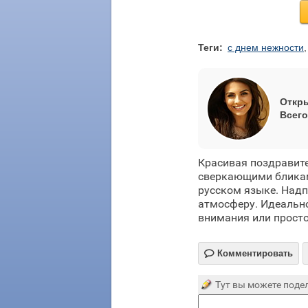
Теги:
с днем нежности
Откры
Всего
Красивая поздравит
сверкающими бликам
русском языке. Надп
атмосферу. Идеально
внимания или прост

Комментировать
Тут вы можете подел