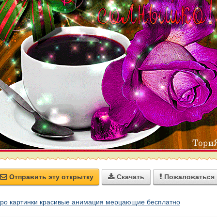
Отправить эту открытку
Скачать
Пожаловаться



тро картинки красивые анимация мерцающие бесплатно