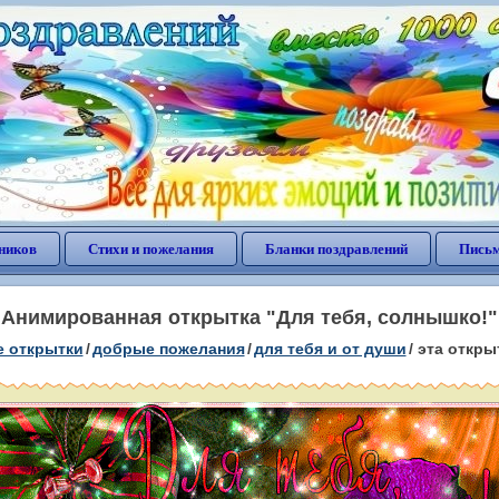
ников
Стихи и пожелания
Бланки поздравлений
Письм
Анимированная открытка "Для тебя, солнышко!"
е открытки
/
добрые пожелания
/
для тебя и от души
/
эта откры