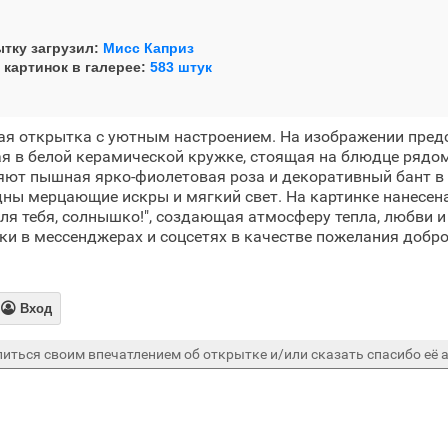
тку загрузил:
Мисс Каприз
 картинок в галерее:
583 штук
ая открытка с уютным настроением. На изображении пред
ая в белой керамической кружке, стоящая на блюдце рядом
ют пышная ярко-фиолетовая роза и декоративный бант в
дны мерцающие искры и мягкий свет. На картинке нанесен
Для тебя, солнышко!", создающая атмосферу тепла, любви 
ки в мессенджерах и соцсетях в качестве пожелания добро

Вход
иться своим впечатлением об открытке и/или сказать спасибо её а