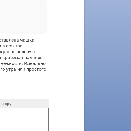
ставлена чашка
 с ложкой.
 красно-зеленую
а красивая надпись
и нежности. Идеально
го утра или простого
втору: