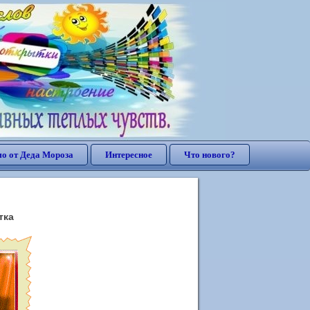
о от Деда Мороза
Интересное
Что нового?
тка