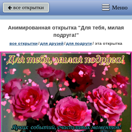
Меню
все открытки

Анимированная открытка "Для тебя, милая
подруга!"
все открытки
/
для друзей
/
для подруги
/
эта открытка