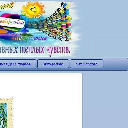
о от Деда Мороза
Интересное
Что нового?
"