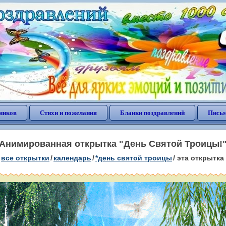
ников
Стихи и пожелания
Бланки поздравлений
Письм
Анимированная открытка "День Святой Троицы!
все открытки
/
календарь
/
*день святой троицы
/
эта открытка