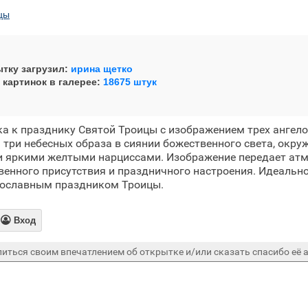
цы
тку загрузил:
ирина щетко
 картинок в галерее:
18675 штук
а к празднику Святой Троицы с изображением трех ангелов
 три небесных образа в сиянии божественного света, окру
 и яркими желтыми нарциссами. Изображение передает ат
венного присутствия и праздничного настроения. Идеальн
вославным праздником Троицы.

Вход
иться своим впечатлением об открытке и/или сказать спасибо её а