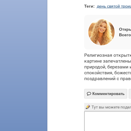
Теги:
день святой трои
Откры
Всего
Религиозная открытк
картине запечатлены
природой, березами
спокойствия, божест
поздравлений с пра

Комментировать
Тут вы можете подел