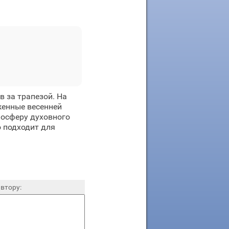
 за трапезой. На
женные весенней
мосферу духовного
о подходит для
втору: