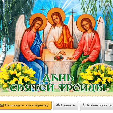
Отправить эту открытку
Скачать
Пожаловаться


