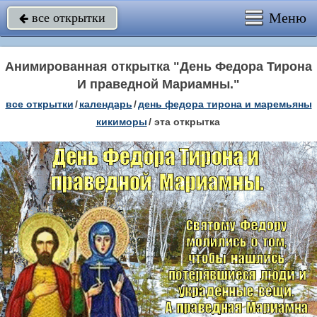
Меню
все открытки

Анимированная открытка "День Федора Тирона
И праведной Мариамны."
все открытки
/
календарь
/
день федора тирона и маремьяны
кикиморы
/
эта открытка