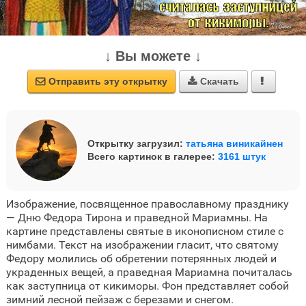
↓ Вы можете ↓
Отправить эту открытку
Скачать



Открытку загрузил:
татьяна виникайнен
Всего картинок в галерее:
3161 штук
Изображение, посвященное православному празднику
— Дню Федора Тирона и праведной Мариамны. На
картине представлены святые в иконописном стиле с
нимбами. Текст на изображении гласит, что святому
Федору молились об обретении потерянных людей и
украденных вещей, а праведная Мариамна почиталась
как заступница от кикиморы. Фон представляет собой
зимний лесной пейзаж с березами и снегом.