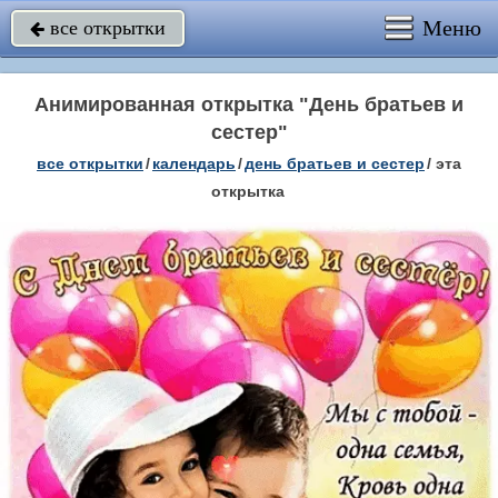
Меню
все открытки

Анимированная открытка "День братьев и
сестер"
все открытки
/
календарь
/
день братьев и сестер
/
эта
открытка