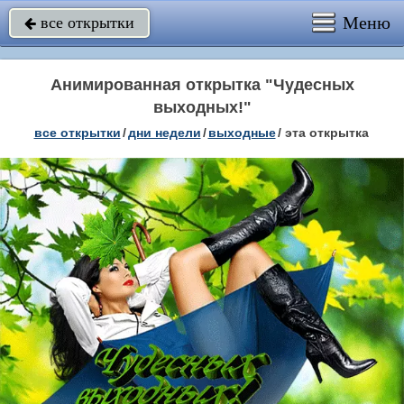
Меню
все открытки

Анимированная открытка "Чудесных
выходных!"
все открытки
/
дни недели
/
выходные
/
эта открытка