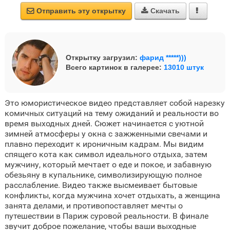
Отправить эту открытку
Скачать



Открытку загрузил:
фарид *****)))
Всего картинок в галерее:
13010 штук
Это юмористическое видео представляет собой нарезку
комичных ситуаций на тему ожиданий и реальности во
время выходных дней. Сюжет начинается с уютной
зимней атмосферы у окна с зажженными свечами и
плавно переходит к ироничным кадрам. Мы видим
спящего кота как символ идеального отдыха, затем
мужчину, который мечтает о еде и покое, и забавную
обезьяну в купальнике, символизирующую полное
расслабление. Видео также высмеивает бытовые
конфликты, когда мужчина хочет отдыхать, а женщина
занята делами, и противопоставляет мечты о
путешествии в Париж суровой реальности. В финале
звучит доброе пожелание, чтобы ваши выходные