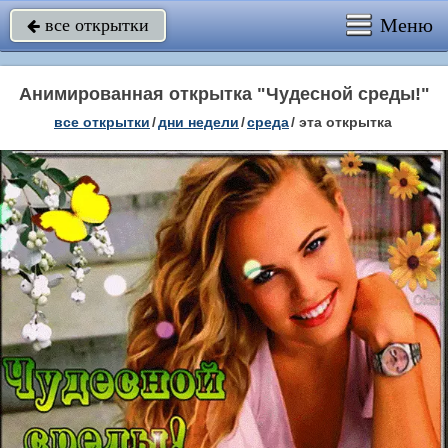
Меню
все открытки

Анимированная открытка "Чудесной среды!"
все открытки
/
дни недели
/
среда
/
эта открытка