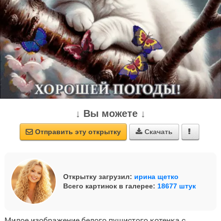
↓ Вы можете ↓
Отправить эту открытку
Скачать



Открытку загрузил:
ирина щетко
Всего картинок в галерее:
18677 штук
Милое изображение белого пушистого котенка с