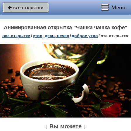
Меню
все открытки

Анимированная открытка "Чашка чашка кофе"
все открытки
/
утро, день, вечер
/
доброе утро
/
эта открытка
↓ Вы можете ↓