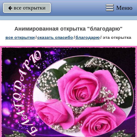
Меню
все открытки

Анимированная открытка "благодарю"
все открытки
/
сказать спасибо
/
благодарю
/
эта открытка