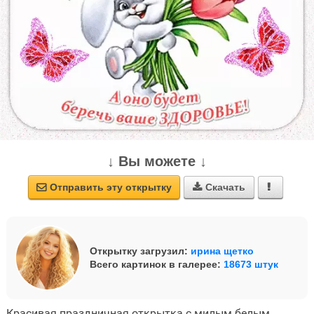
↓ Вы можете ↓
Отправить эту открытку
Скачать



Открытку загрузил:
ирина щетко
Всего картинок в галерее:
18673 штук
Красивая праздничная открытка с милым белым