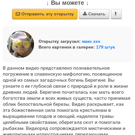
↓ Вы можете ↓
Отправить эту открытку
Скачать



Открытку загрузил:
макс ххх
Всего картинок в галерее:
179 штук
В данном видео представлено познавательное
погружение в славянскую мифологию, посвященное
одной из самых загадочных богинь Берегине. Вы
узнаете о ее глубокой связи с природой и роли в жизни
древних людей. Берегиня почиталась как мать всего
богатства земли и всех живых существ, часто принимая
облик белоствольной березы. Видео раскрывает, как
эта божественная сила помогала крестьянам в
выращивании плодов и овощей, наделяла травы
целебными свойствами, оберегала скот и помогала
рыбакам. Видеоряд сопровождается мистическими и
живописными иллюстрациями, передающими