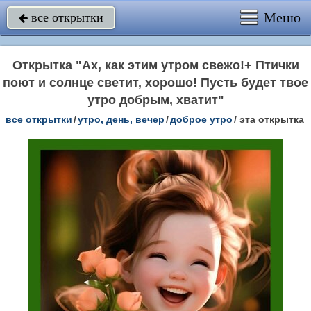
Меню
все открытки

Открытка "Ах, как этим утром свежо!+ Птички
поют и солнце светит, хорошо! Пусть будет твое
утро добрым, хватит"
все открытки
/
утро, день, вечер
/
доброе утро
/
эта открытка