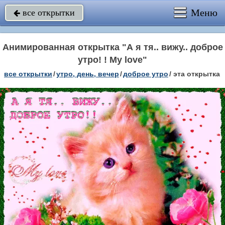
Меню
все открытки

Анимированная открытка "А я тя.. вижу.. доброе
утро! ! My love"
все открытки
/
утро, день, вечер
/
доброе утро
/
эта открытка