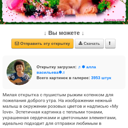
↓ Вы можете ↓
Отправить эту открытку
Скачать



Открытку загрузил:
♬❃ алла
васильева❃♬
Всего картинок в галерее:
3953 штук
Милая открытка с пушистым рыжим котенком для
пожелания доброго утра. На изображении нежный
малыш в окружении розовых цветов и надписью «My
love». Эстетичная картинка с теплыми тонами,
украшенная сердечками и цветочными элементами,
идеально подходит для отправки любимым в