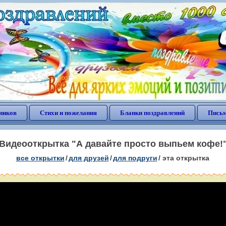
ников
Стихи и пожелания
Бланки поздравлений
Письм
Видеооткрытка "А давайте просто выпьем кофе!
все открытки
/
для друзей
/
для подруги
/
эта открытка