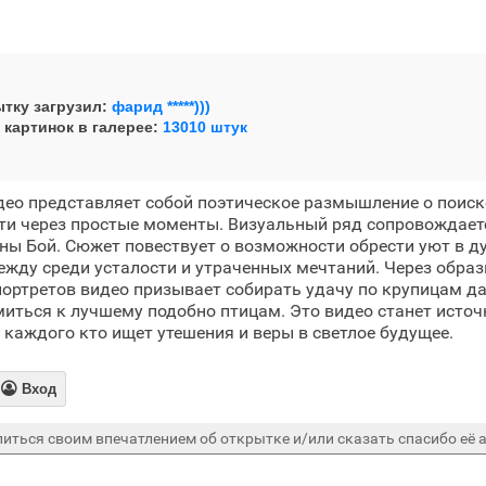
тку загрузил:
фарид *****)))
 картинок в галерее:
13010 штук
ео представляет собой поэтическое размышление о поиск
сти через простые моменты. Визуальный ряд сопровождает
ны Бой. Сюжет повествует о возможности обрести уют в д
ежду среди усталости и утраченных мечтаний. Через обра
ортретов видео призывает собирать удачу по крупицам д
иться к лучшему подобно птицам. Это видео станет источ
 каждого кто ищет утешения и веры в светлое будущее.

Вход
иться своим впечатлением об открытке и/или сказать спасибо её а