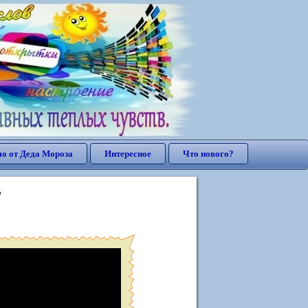
о от Деда Мороза
Интересное
Что нового?
"