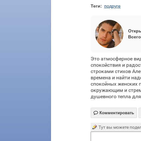
Теги:
подруге
Откры
Всего
Это атмосферное вид
спокойствия и радо
строками стихов Але
времена и найти над
спокойных женских п
окружающим и стрем
душевного тепла для

Комментировать
Тут вы можете подел