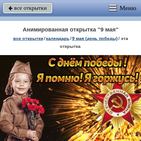
Меню
все открытки

Анимированная открытка "9 мая"
все открытки
/
календарь
/
9 мая (день победы)
/
эта
открытка