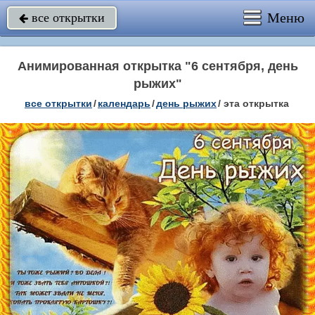
Меню
все открытки

Анимированная открытка "6 сентября, день
рыжих"
все открытки
/
календарь
/
день рыжих
/
эта открытка