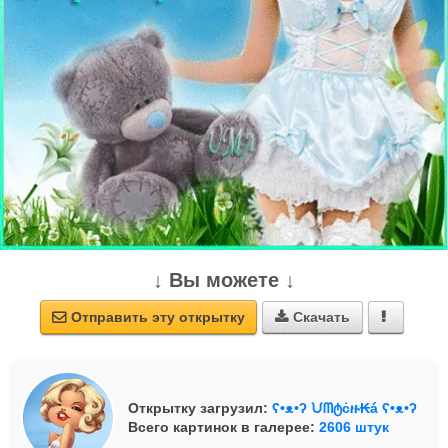
↓ Вы можете ↓
Отправить эту открытку
Скачать



Открытку загрузил:
ʕ•ᴥ•ʔ ᙀᗰტċዙ₭á ʕ•ᴥ•ʔ
Всего картинок в галерее:
2606 штук