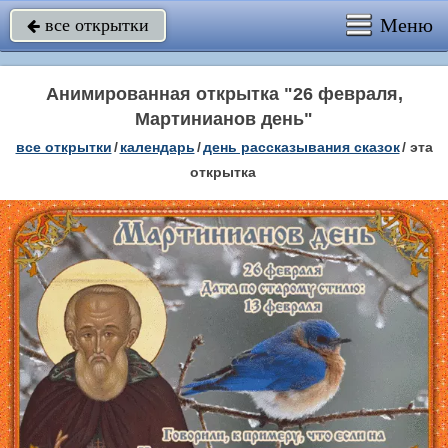
Меню
все открытки

Анимированная открытка "26 февраля,
Мартинианов день"
все открытки
/
календарь
/
день рассказывания сказок
/
эта
открытка