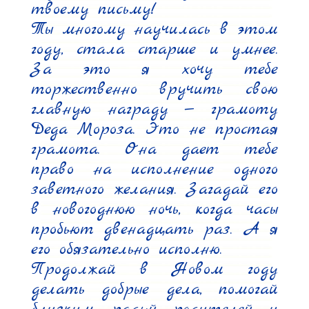
твоему письму!

Ты многому научилась в этом 
году, стала старше и умнее. 
За это я хочу тебе 
торжественно вручить свою 
главную награду — грамоту 
Деда Мороза. Это не простая 
грамота. Она дает тебе 
право на исполнение одного 
заветного желания. Загадай его 
в новогоднюю ночь, когда часы 
пробьют двенадцать раз. А я 
его обязательно исполню.

Продолжай в Новом году 
делать добрые дела, помогай 