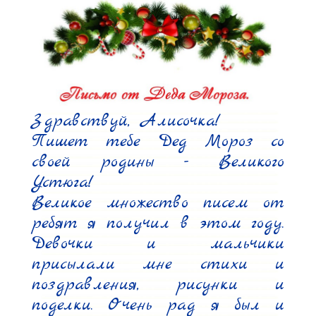
Здравствуй, Алисочка!

Пишет тебе Дед Мороз со 
своей родины - Великого 
Устюга!

Великое множество писем от 
ребят я получил в этом году. 
Девочки и мальчики 
присылали мне стихи и 
поздравления, рисунки и 
поделки. Очень рад я был и 