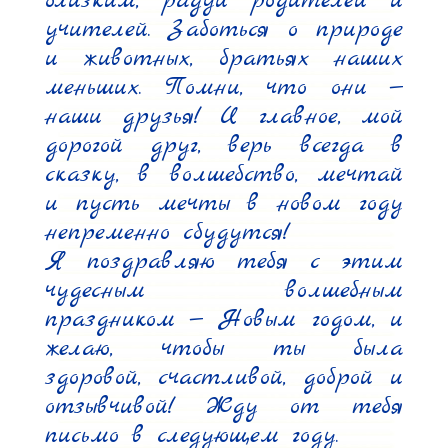
близким, радуй родителей и 
учителей. Заботься о природе 
и животных, братьях наших 
меньших. Помни, что они — 
наши друзья! И главное, мой 
дорогой друг, верь всегда в 
сказку, в волшебство, мечтай 
и пусть мечты в новом году 
непременно сбудутся!

Я поздравляю тебя с этим 
чудесным волшебным 
праздником — Новым годом, и 
желаю, чтобы ты была 
здоровой, счастливой, доброй и 
отзывчивой! Жду от тебя 
письмо в следующем году.
