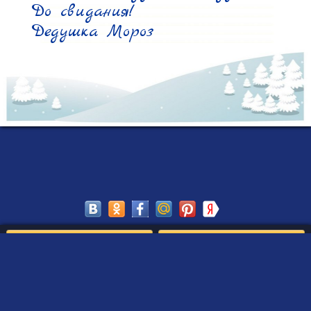
До свидания!

Дедушка Мороз
Сохранить
Редактировать
Создать такое письмо
от Деда Мороза