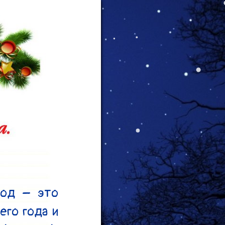
од – это 
го года и 