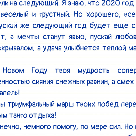
ли на следующий. Я знаю, что 2020 год 
 веселый и грустный. Но хорошего, все
ускай же следующий год будет еще сч
т, а мечты станут явью, пускай любов
крывалом, а удача улыбнется теплой ма
Новом Году твоя мудрость сопер
нностью сияния снежных равнин, а смех з
апель!

бы триумфальный марш твоих побед пере
ым танго отдыха!

нечно, немного помогу, по мере сил. Но 