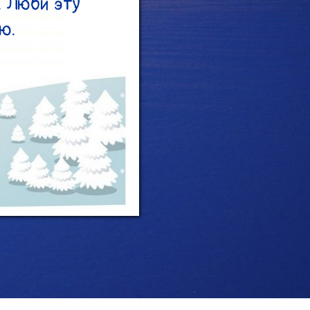
. Люби эту 
.
