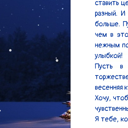
ставить це
разный. И
больше. П
чем в это
нежным по
улыбкой!

Пусть в 
торжестве
весенняя к
Хочу, что
чувственн
Я тебе, ко