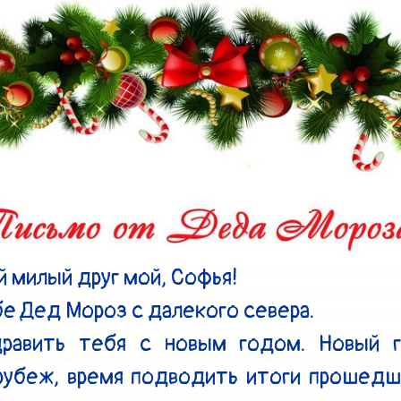
 милый друг мой, Софья!

е Дед Мороз с далекого севера.

дравить тебя с новым годом. Новый г
рубеж, время подводить итоги прошедше