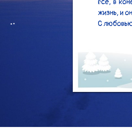
все, в кон
жизнь, и о
С любовью