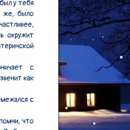
был у тебя 
 же, было 
астливее, 
ь окружит 
теринской 
ничает с 
венит как 
межался с 
помни, что 