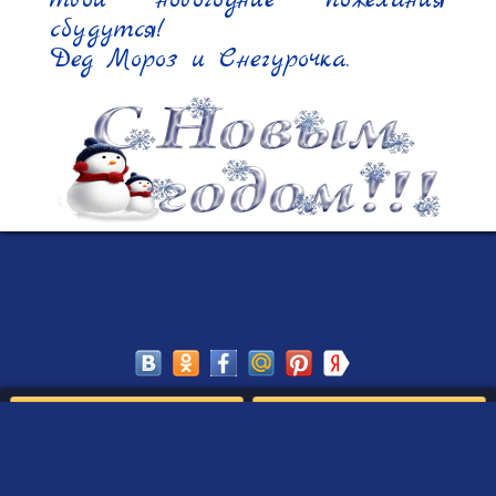
твои новогодние пожелания 
сбудутся!

Дед Мороз и Снегурочка.
Сохранить
Редактировать
Создать такое письмо
от Деда Мороза