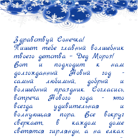
Здравствуй Сонечка!

Пишет тебе главный волшебник 
твоего детства – Дед Мороз!

Вот и подходит к нам 
долгожданный Новый год - 
самый любимый, добрый и 
волшебный праздник. Согласись, 
встреча Нового года - это 
всегда удивительная и 
волнующая пора. Все вокруг 
сверкает, в каждом доме 
светятся гирлянды, а на елках 