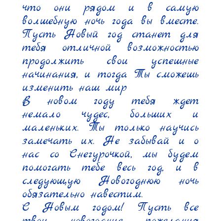
что они рядом и в самую 
волшебную ночь года вы вместе. 
Пусть Новый год станет для 
тебя отличной возможностью 
продолжить свои успешные 
начинания, и тогда Ты сможешь 
изменить наш мир

В новом году тебя ждет 
немало чудес, больших и 
маленьких. Ты только научись 
замечать их. Не забывай и о 
нас со Снегурочкой, мы будем 
помогать тебе весь год, и в 
следующую Новогоднюю ночь 
обязательно навестим.

С Новым годом! Пусть все 