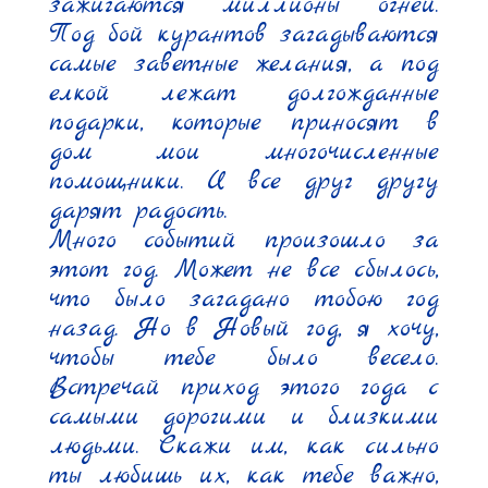
зажигаются миллионы огней. 
Под бой курантов загадываются 
самые заветные желания, а под 
елкой лежат долгожданные 
подарки, которые приносят в 
дом мои многочисленные 
помощники. И все друг другу 
дарят радость.

Много событий произошло за 
этот год. Может не все сбылось, 
что было загадано тобою год 
назад. Но в Новый год, я хочу, 
чтобы тебе было весело. 
Встречай приход этого года с 
самыми дорогими и близкими 
людьми. Скажи им, как сильно 
ты любишь их, как тебе важно, 