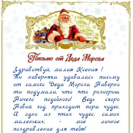
Здравствуй, милая Ксения !

Ты наверняка удивилась письму 
от самого Деда Мороза. Наверно 
ты подумала, что это розыгрыш. 
Ничего подобного! Ведь скоро 
Новый год, приходит пора чудес. 
И одно из этих чудес, самых 
маленьких, - мое личное 
поздравление для тебя!
