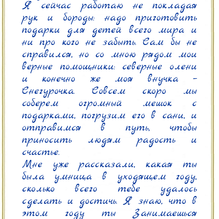
Я сейчас работаю не покладая 
рук и бороды: надо приготовить 
подарки для детей всего мира и 
ни про кого не забыть. Сам бы не 
справился, но со мною рядом мои 
верные помощники: северные олени 
и конечно же моя внучка – 
Снегурочка. Совсем скоро мы 
соберем огромный мешок с 
подарками, погрузим его в сани, и 
отправимся в путь, чтобы 
приносить людям радость и 
счастье.

Мне уже рассказали, какая ты 
была умница в уходящем году, 
сколько всего тебе удалось 
сделать и достичь. Я знаю, что в 
этом году ты Занимаешься 