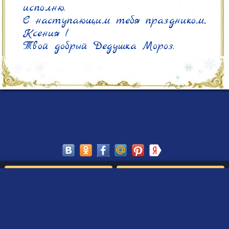
исполню.

С наступающим тебя праздником, 
Ксения !

Твой добрый Дедушка Мороз.
Сохранить
Редактировать
Создать такое письмо
от Деда Мороза