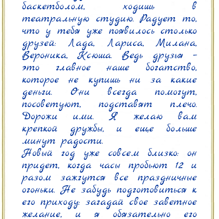
баскетболом, ходишь в 
театральную студию. Радует то, 
что у тебя уже появилось столько 
друзей: Лада, Лариса, Милана, 
Вероника, Ксюша. Ведь друзья – 
это главное наше богатство, 
которое не купишь ни за какие 
деньги. Они всегда помогут, 
посоветуют, подставят плечо. 
Дорожи ими. Я желаю вам 
крепкой дружбы, и еще больше 
минут радости.

Новый год уже совсем близко: он 
придет, когда часы пробьют 12 и 
разом зажгутся все праздничные 
огоньки. Не забудь подготовиться к 
его приходу: загадай свое заветное 
желание, и я обязательно его 