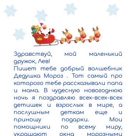
Здравствуй, мой маленький 
дружок, Лев!

Пишет тебе добрый волшебник 
Дедушка Мороз . Тот самый про 
которого тебе рассказывали папа 
и мама. В чудесную новогоднюю 
ночь я поздравляю всех-всех-всех 
детишек и взрослых в мире, а 
послушным деткам еще и 
приношу подарки. Мои 
помощники по всему миру, 
украшают окна морозными 