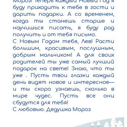
Мороз! Теперь каждый Новый Год я 
буду приходить к тебе в гости и 
дарить подарки. А со временем, 
когда ты станешь старше и 
научишься писать, я буду рад 
получить и от тебя письмо.

С Новым Годом тебя, Лев! Расти 
большим, красивым, послушным, 
добрым мальчиком! А для своих 
родителей ты уже самый лучший 
подарок на свете! Знаю, что ты 
уже . Пусть твои глазки каждый 
день видят новое и интересное— 
и ты скоро узнаешь, сколько в 
мире чудес. Пусть все они 
сбудутся для тебя!

С любовью. Дедушка Мороз