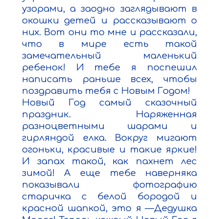
узорами, а заодно заглядывают в 
окошки детей и рассказывают о 
них. Вот они то мне и рассказали, 
что в мире есть такой 
замечательный маленький 
ребенок! И тебе я поспешил 
написать раньше всех, чтобы 
поздравить тебя с Новым Годом!

Новый Год самый сказочный 
праздник. Наряженная 
разноцветными шарами и 
гирляндой елка. Вокруг мигают 
огоньки, красивые и такие яркие! 
И запах такой, как пахнет лес 
зимой! А еще тебе наверняка 
показывали фотографию 
старичка с белой бородой и 
красной шапкой, это я —Дедушка 