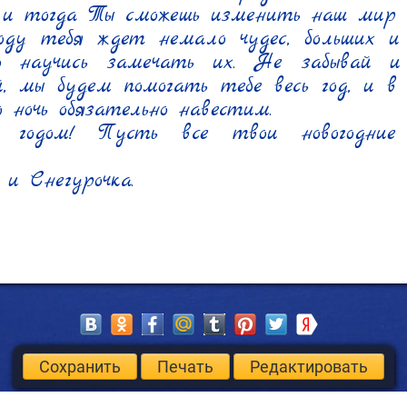
, и тогда Ты сможешь изменить наш мир

оду тебя ждет немало чудес, больших и м
 научись замечать их. Не забывай и
й, мы будем помогать тебе весь год, и в
 ночь обязательно навестим.

годом! Пусть все твои новогодние п
и Снегурочка.
Сохранить
Печать
Редактировать