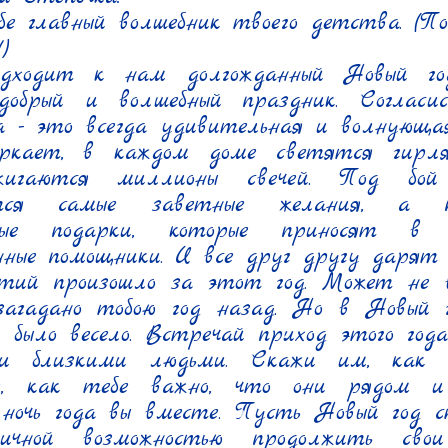
 главный волшебник твоего детства. (По


дходит к нам долгожданный Новый год
добрый и волшебный праздник. Согласись
а - это всегда удивительная и волнующая
еркает, в каждом доме светятся гирля
жигаются миллионы свечей. Под бой 
ются самые заветные желания, а п
нные подарки, которые приносят в
нные помощники. И все друг другу дарят р
тий произошло за этот год. Может не вс
агадано тобою год назад. Но в Новый го
 было весело. Встречай приход этого год
 и близкими людьми. Скажи им, как с
х, как тебе важно, что они рядом и
 ночь года вы вместе. Пусть Новый год с
ичной возможностью продолжить свои 