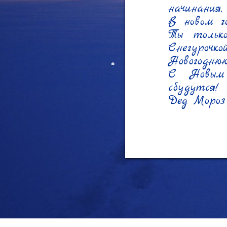
начинания
В новом г
Ты только
Снегурочко
Новогоднюю
С Новым 
сбудутся!

Дед Мороз 