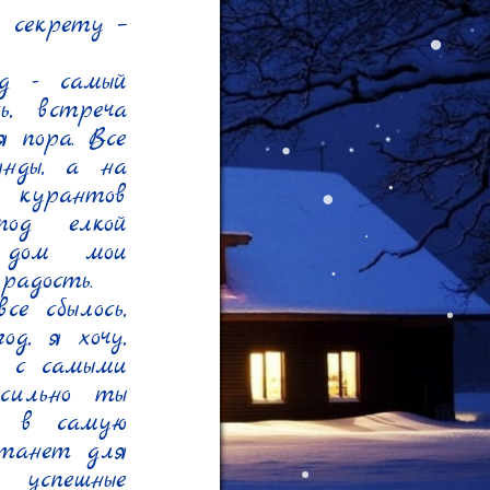
 секрету – 
 - самый 
, встреча 
 пора. Все 
нды, а на 
курантов 
од елкой 
 дом мои 
адость.

е сбылось, 
д, я хочу, 
а с самыми 
ильно ты 
 в самую 
танет для 
успешные 