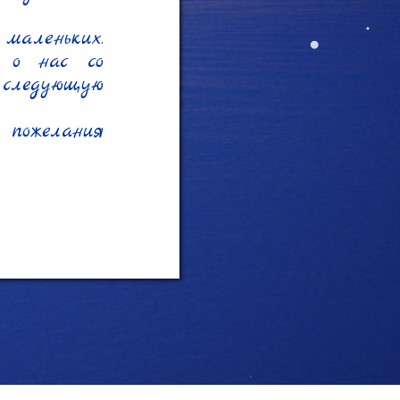
аленьких. 
 о нас со 
 следующую 
ожелания 