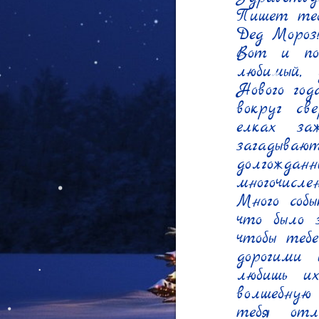
Пишет тебе
Дед Мороз!)
Вот и по
любимый, 
Нового год
вокруг св
елках за
загадыва
долгожда
многочисле
Много собы
что было з
чтобы тебе
дорогими
любишь и
волшебную
тебя отл