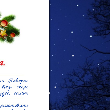
а. Наверно 
Ведь скоро 
дес, самых 
риготовить 