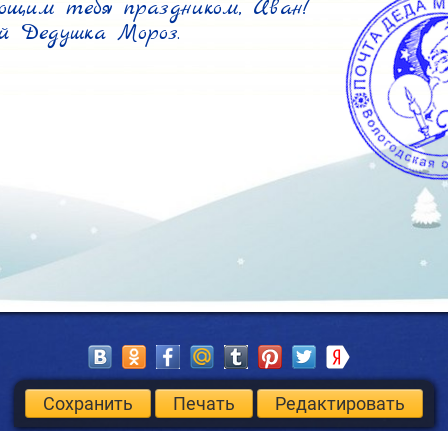
щим тебя праздником, Иван!

й Дедушка Мороз.
Сохранить
Печать
Редактировать