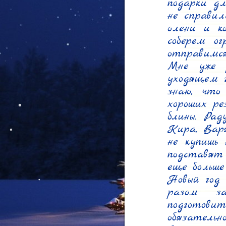
подарки дл
не справил
олени и ко
соберем ог
отправимся
Мне уже р
уходящем г
знаю, что
хороших ре
блины. Рад
Кира, Варя
не купишь 
подставят 
еще больше
Новый год 
разом за
подготовит
обязательно