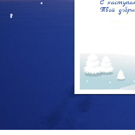
С наступаю
Твой добры