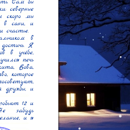
ть. Сам бы 
: северные 
м скоро мы 
 в сани, и 
счастье.

льчиком в 
достичь. Я 
 в учёбе, 
чился печь 
ита, Вова, 
о, которое 
осоветуют, 
 дружбы, и 
обьют 12 и 
е забудь 
лание, и я 