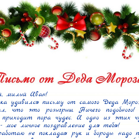
, милый Иван!

ка удивился письму от самого Деда Мороз
, что это розыгрыш. Ничего подобного! 
 приходит пора чудес. И одно из этих чу
 - мое личное поздравление для тебя!

аботаю не покладая рук и бороды: надо п