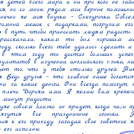
я детей всего мира и ни про кого не забы
ся, но со мною рядом мои верные помощники
нечно же моя внучка – Снегурочка. Совсе
ромный мешок с подарками, погрузим его
 в путь, чтобы приносить людям радость и 
ассказали, каким ты был хорошим ма
оду, сколько всего тебе удалось сделать и 
 в этом году ты достиг больших успехов
зультатов в изучении английского языка, нау
ует то, что у тебя столько друзей: Ник
. Ведь друзья – это главное наше богатств
ни за какие деньги. Они всегда помогут, п
плечо. Дорожи ими. Я желаю вам крепкой
 минут радости.

уже совсем близко: он придет, когда часы пр
жгутся все праздничные огоньки. Н
ься к его приходу: загадай свое заветное же
 его исполню.
