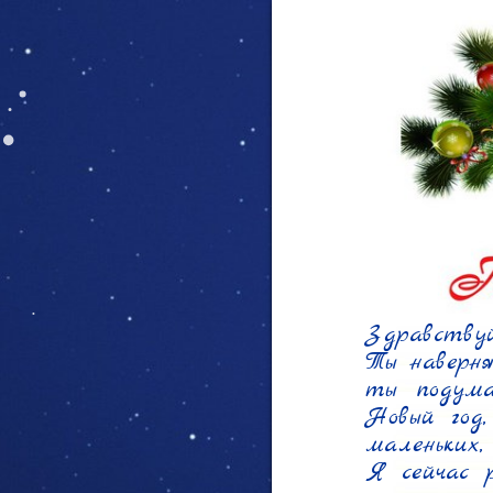
Здравствуй
Ты наверня
ты подумал
Новый год,
маленьких,
Я сейчас р