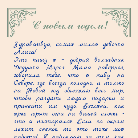
Здравствуй, самая милая девочка 
Алиса!

Это пишу я – добрый волшебник 
Дедушка Мороз. Мама наверное, 
говорила тебе, что я живу на 
Севере, где всегда холодно, и только 
на Новый год объезжаю весь мир, 
чтобы раздать людям подарки и 
принести им чудо. Взгляни, как 
ярко горят огни на вашей елочке - 
это я постарался. Если за окном 
лежит снежок то это тоже моя 
работа! Я наблюдаю за тем, как 