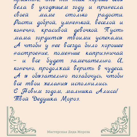
вела в уходящем году и принесла 
своей маме столько радости. 
Расти доброй, умненькой, веселой и 
конечно, красивой девочкой. Пусть 
мама гордится твоими успехами. 
А чтобы у нее всегда было хорошее 
настроение, поменьше капризничай 
– и все будет замечательно. И, 
конечно, продолжай верить в чудеса. 
А я обязательно позабочусь, чтобы 
все твои желания исполнились.

С Новым годом, малышка Алиса!

Твой Дедушка Мороз.