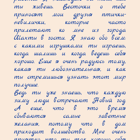
ты живешь. Весточки о тебе 
приносят мои друзья птички-
невилички, которые часто 
прилетают ко мне из города 
Шахты в гости. Я знаю обо всем: 
с какими игрушками ты играешь, 
когда шалишь и когда ведешь себя 
хорошо. Еще я очень радуюсь тому, 
какая ты любознательная, и как 
ты стремишься узнать этот мир 
получше.

Ведь ты уже знаешь, что каждую 
зиму люди встречают Новый год. 
А еще, что в это время 
сбываются самые заветные 
желания, потому что в дом 
приходит волшебство. Мне очень 
приятно, что ты так хорошо себя 