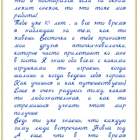
это я постарался, если за окном 
лежит снежок, то это тоже моя 
работа!

Тебе уже 10 лет , и все это время 
я наблюдаю за тем, как ты 
живешь. Весточки о тебе приносят 
мои друзья птички-невилички, 
которые часто прилетают ко мне 
в гости. Я знаю обо всем: с какими 
игрушками ты играешь, когда 
шалишь и когда ведешь себя хорошо. 
Как учишься и как путешествуешь) 
Еще я очень радуюсь тому, какая 
ты любознательная, и как ты 
стремишься узнать этот мир 
получше.

Ведь ты уже знаешь, что каждую 
зиму люди встречают Новый год. 
А еще, что в это время 