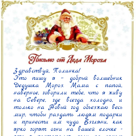
Здравствуй, Полинка!

Это пишу я – добрый волшебник 
Дедушка Мороз. Мама с папой, 
наверное, говорили тебе, что я живу 
на Севере, где всегда холодно, и 
только на Новый год объезжаю весь 
мир, чтобы раздать людям подарки 
и принести им чудо. Взгляни, как 
ярко горят огни на вашей елочке - 