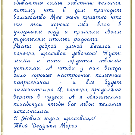
сбываются самые заветные желания, 
потому что в дом приходит 
волшебство. Мне очень приятно, что 
ты так хорошо себя вела в 
уходящем году и принесла своим 
родителям столько радости.

Расти доброй, умной ,веселой и 
конечно, красивой девочкой! Пусть 
мама и папа гордятся твоими 
успехами. А чтобы у них всегда 
было хорошее настроение, поменьше 
капризничай – и все будет 
замечательно. И, конечно, продолжай 
верить в чудеса. А я обязательно 
позабочусь, чтобы все твои желания 
исполнились.

С Новым годом, красавица!

Твой Дедушка Мороз