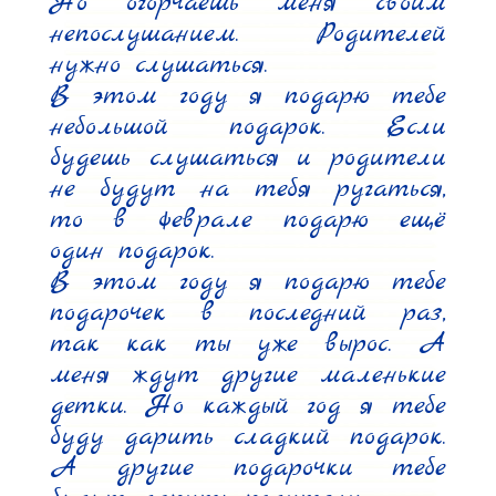
Но огорчаешь меня своим 
непослушанием. Родителей 
нужно слушаться.

В этом году я подарю тебе 
небольшой подарок. Если 
будешь слушаться и родители 
не будут на тебя ругаться, 
то в феврале подарю ещё 
один подарок.

В этом году я подарю тебе 
подарочек в последний раз, 
так как ты уже вырос. А 
меня ждут другие маленькие 
детки. Но каждый год я тебе 
буду дарить сладкий подарок. 
А другие подарочки тебе 