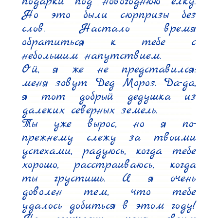
подарки под новогоднюю елку. 
Но это были сюрпризы без 
слов. Настало время 
обратиться к тебе с 
небольшим напутствием.

Ой, я же не представился: 
меня зовут Дед Мороз. Да-да, 
я тот добрый дедушка из 
далеких северных земель.

Ты уже вырос, но я по-
прежнему слежу за твоими 
успехами, радуюсь, когда тебе 
хорошо, расстраиваюсь, когда 
ты грустишь. И я очень 
доволен тем, что тебе 
удалось добиться в этом году! 